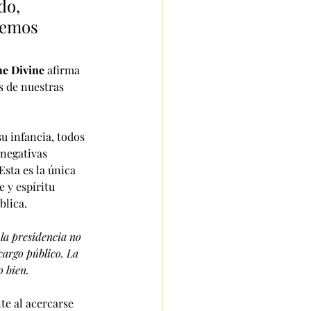
do, 
hemos 
he Divine 
afirma 
 de nuestras 
u infancia, todos 
negativas 
sta es la única 
 y espíritu 
blica.
la presidencia no 
cargo público. La 
 bien. 
te al acercarse 