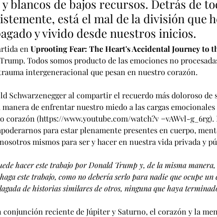
, y blancos de bajos recursos. Detrás de to
ristemente, está el mal de la división que 
agado y vivido desde nuestros inicios.
rtida en 
Uprooting Fear: The Heart's Accidental Journey to t
 Trump. Todos somos producto de las emociones no procesadas
 trauma intergeneracional que pesan en nuestro corazón. 
old Schwarzenegger al compartir el recuerdo más doloroso de s
 manera de enfrentar nuestro miedo a las cargas emocionales 
ro corazón (https://www.youtube.com/watch?v =vAWvl-g_6rg). E
mpoderarnos para estar plenamente presentes en cuerpo, mente
 nosotros mismos para ser y hacer en nuestra vida privada y pú
uede hacer este trabajo por Donald Trump y, de la misma manera, 
 haga este trabajo, como no debería serlo para nadie que ocupe un 
lagada de historias similares de otros, ninguna que haya terminado
n conjunción reciente de Júpiter y Saturno, el corazón y la men