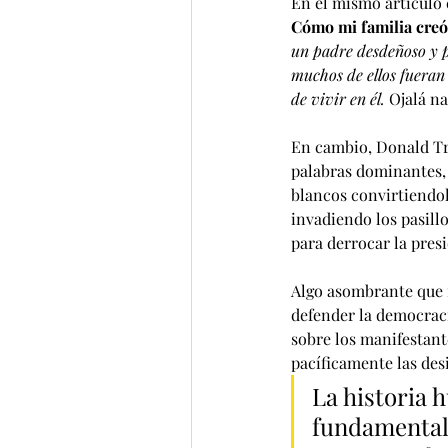
En el mismo artículo 
Cómo mi familia cre
un padre desdeñoso y po
muchos de ellos fueran
de vivir en él.
 Ojalá na
En cambio, Donald Tr
palabras dominantes, 
blancos convirtiendol
invadiendo los pasillo
para derrocar la pres
Algo asombrante que 
defender la democraci
sobre los manifestant
pacíficamente las desi
La historia 
fundamentale