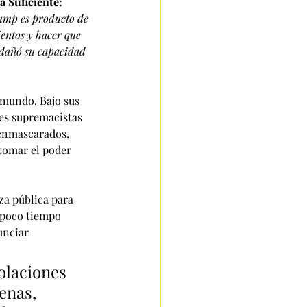
 Suficiente: 
mp es producto de 
entos y hacer que 
 dañó su capacidad 
mundo. Bajo sus 
es supremacistas 
 enmascarados, 
 tomar el poder 
a pública para 
 poco tiempo 
unciar 
olaciones 
enas, 