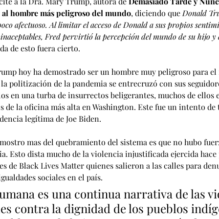
cité a la Dra. Mary Trump, autora de 
Demasiado Tarde y Nunca
ó al hombre más peligroso del mundo
, diciendo que 
Donald Tru
co afectuoso. Al limitar el acceso de Donald a sus propios sentimi
 inaceptables, Fred pervirtió la percepción del mundo de su hijo y
da de esto fuera cierto.
ump hoy ha demostrado ser un hombre muy peligroso para el 
la politización de la pandemia se entrecruzó con sus seguidor
os en una turba de insurrectos beligerantes, muchos de ellos
s de la oficina más alta en Washington. Este fue un intento de
idencia legítima de Joe Biden.
mostro mas del quebramiento del sistema es que no hubo fuerz
a. Esto dista mucho de la violencia injustificada ejercida hace
es de Black Lives Matter quienes salieron a las calles para den
gualdades sociales en el país.
humana es una continua narrativa de las vi
s contra la dignidad de los pueblos indíg