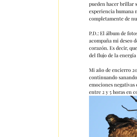
pueden hacer brillar 
experiencia humana m
completamente de nue
P.D.: El álbum de fot
acompaña mi deseo de
corazón. Es decir, q
del flujo de la energí
Mi año de encierro 20
continuando sanando m
emociones negativas q
entre 2 y 5 horas en c