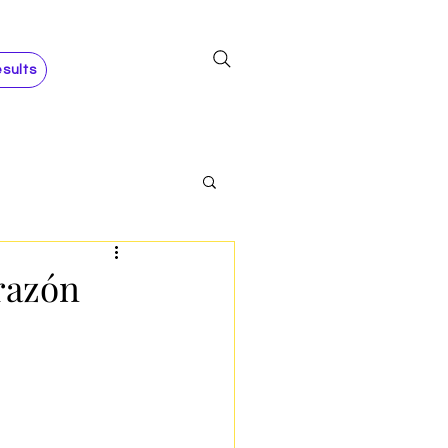
sults
razón