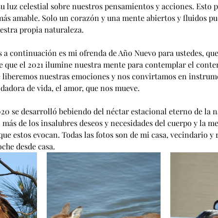
su luz celestial sobre nuestros pensamientos y acciones. Esto 
ás amable. Solo un corazón y una mente abiertos y fluidos pu
stra propia naturaleza.
os a continuación es mi ofrenda de Año Nuevo para ustedes, que
 que el 2021 ilumine nuestra mente para contemplar el conte
ue liberemos nuestras emociones y nos convirtamos en instrum
a dadora de vida, el amor, que nos mueve. 
20 se desarrolló bebiendo del néctar estacional eterno de la n
ás de los insalubres deseos y necesidades del cuerpo y la men
ue estos evocan. Todas las fotos son de mi casa, vecindario y 
oche desde casa.